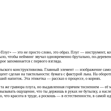
«Плуг» — это не просто слово, это образ. Плуг — инструмент, к
было, чтобы нейминг звучал одновременно брутально, по-деревенс
рое запоминается с первого взгляда.
ельского конструктивизма. Главный элемент — изображение само
цент сделан на тактильности: бумага с фактурой льна. На оборо
ший напиток. Эта этикетка — рассказ о процессе, о корнях.
а же гравюра плуга, но выдавленная горячим тиснением — её м
ызывать ощущение, что ты держишь в руках не бутылку, а наслед
, что красота в труде, а роскошь — в естественности, в самой ид