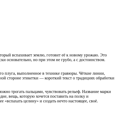
оторый вспахивает землю, готовит её к новому урожаю. Это
ки основательно, но при этом не грубо, а с достоинством.
го плуга, выполненное в технике гравюры. Чёткие линии,
тной стороне этикетки — короткий текст о традициях обработки
ожно трогать пальцами, чувствовать рельеф. Название марки
ие, вещь, которую хочется поставить на полку и
ее «вспахать целину» и создать нечто настоящее, своё.