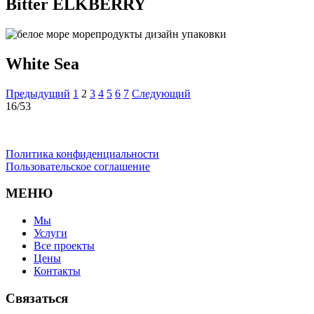
Bitter ELKBERRY
White Sea
Навигация
Предыдущий
1
2
3
4
5
6
7
Следующий
16/53
по
записям
Политика конфиденциальности
Пользовательское соглашение
МЕНЮ
Мы
Услуги
Все проекты
Цены
Контакты
Связаться